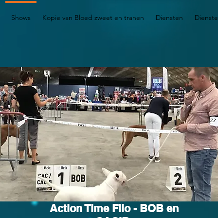
Shows
Kopie van Bloed zweet en tranen
Diensten
Dienst
Action Time Filo - BOB en