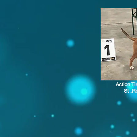
Action T
St .R