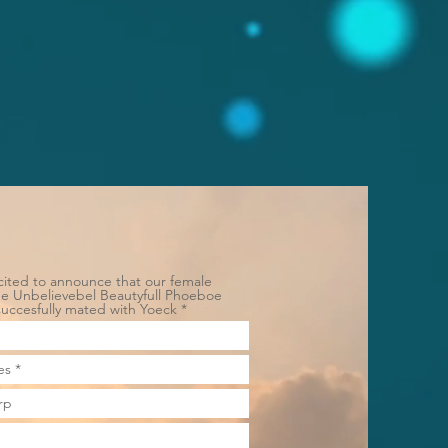
ited to announce that our female
me Unbelievebel Beautyfull Phoeboe
uccesfully mated with Yoeck