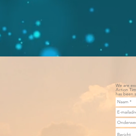
We are exc
Action Ti
has been s