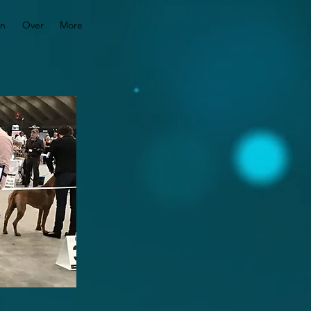
en
Over
More