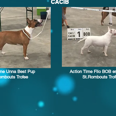
CACIB
ime Unna Best Pup
Action Time Filo BOB 
ombouts Trofee
St.Rombouts Trof