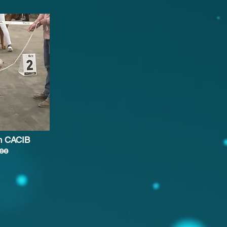
en CACIB
ee