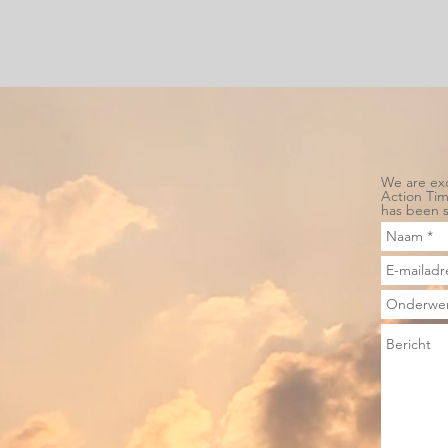
We are exc
Action Ti
has been s