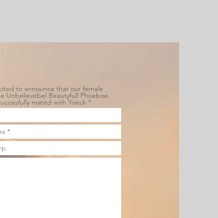
ited to announce that our female
me Unbelievebel Beautyfull Phoeboe
uccesfully mated with Yoeck