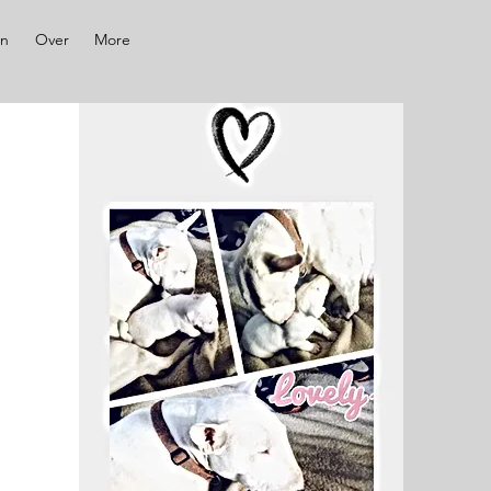
en
Over
More